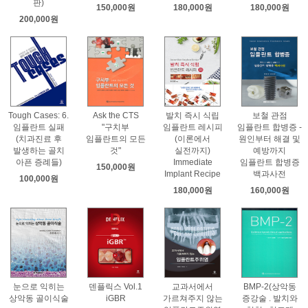
판)
150,000원
180,000원
180,000원
200,000원
Tough Cases: 6.
Ask the CTS
발치 즉시 식립
보철 관점
임플란트 실패
"구치부
임플란트 레시피
임플란트 합병증 -
(치과진료 후
임플란트의 모든
(이론에서
원인부터 해결 및
발생하는 골치
것"
실전까지)
예방까지
아픈 증례들)
Immediate
임플란트 합병증
150,000원
Implant Recipe
백과사전
100,000원
180,000원
160,000원
눈으로 익히는
덴플릭스 Vol.1
교과서에서
BMP-2(상악동
상악동 골이식술
iGBR
가르쳐주지 않는
증강술 . 발치와