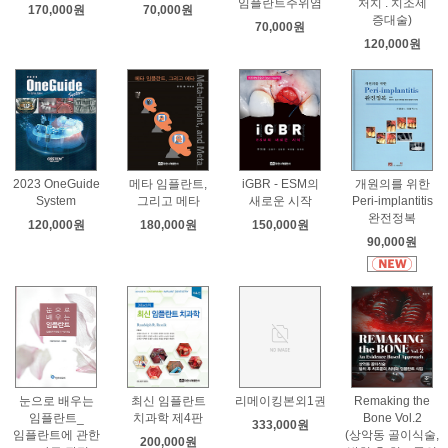
임플란트주위염
처치 . 치조제
170,000원
70,000원
증대술)
70,000원
120,000원
2023 OneGuide
메타 임플란트,
iGBR - ESM의
개원의를 위한
System
그리고 메타
새로운 시작
Peri-implantitis
완전정복
120,000원
180,000원
150,000원
90,000원
눈으로 배우는
최신 임플란트
리메이킹본외1권
Remaking the
임플란트_
치과학 제4판
Bone Vol.2
333,000원
임플란트에 관한
(상악동 골이식술,
200,000원