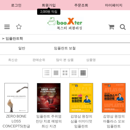
로그인
회원가입
주문조회
마이페이지
2,000원 적립
➣ 임플란트학
일반
임플란트 보철
최신순
판매순위
많이 본 상품
상품명
ZERO BONE
임플란트 주위염
김영삼 원장의
김영삼 원장의
LOSS
진단 치료 예방의
심플 이미디엇
아틀라스 오브
CONCEPTS(한글
최신 지견
임플란트
임플란트