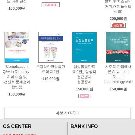
또 다른 관점
발치 후 치조골의
처치와 임플란트
100,000원
식립)
200,000원
Complication
구강악안면임플란
임상임플란트
치주적 관점에서
Q&A in Dentistry -
트학 제2판
제2판_ 임상적
본 Advanced
치과 수술 및
접근법과
Dental
110,000원
전신적 문제점과
성공증례
Implantology Vol.I
합병증
150,000원
150,000원
150,000원
더보기
(
1
/
3
)
+
CS CENTER
BANK INFO