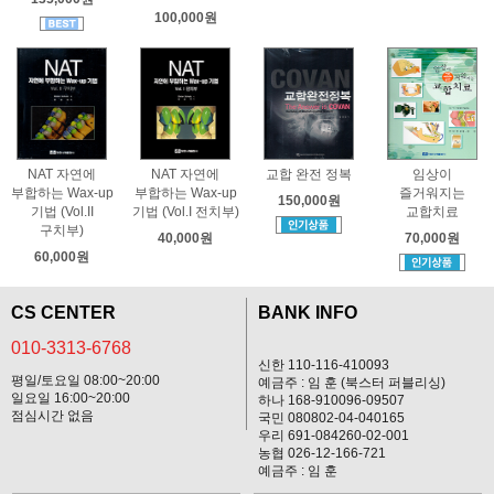
100,000원
NAT 자연에
NAT 자연에
교합 완전 정복
임상이
부합하는 Wax-up
부합하는 Wax-up
즐거워지는
150,000원
기법 (Vol.II
기법 (Vol.I 전치부)
교합치료
구치부)
40,000원
70,000원
60,000원
CS CENTER
BANK INFO
010-3313-6768
신한 110-116-410093
평일/토요일 08:00~20:00
예금주 : 임 훈 (북스터 퍼블리싱)
일요일 16:00~20:00
하나 168-910096-09507
점심시간 없음
국민 080802-04-040165
우리 691-084260-02-001
농협 026-12-166-721
예금주 : 임 훈