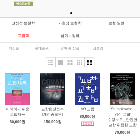
고정성 보철학
가철성 보철학
보철 일반
교합학
심미보철학
최신순
판매순위
많이 본 상품
상품명
이해하기 쉬운
교합완전정복
AΩ 교합
'Shimokawa의
교합채득
(개정증보판)
임상 교합'
80,000원
수강노트 _안전한
80,000원
150,000원
교합 위험한 교합
70,000원