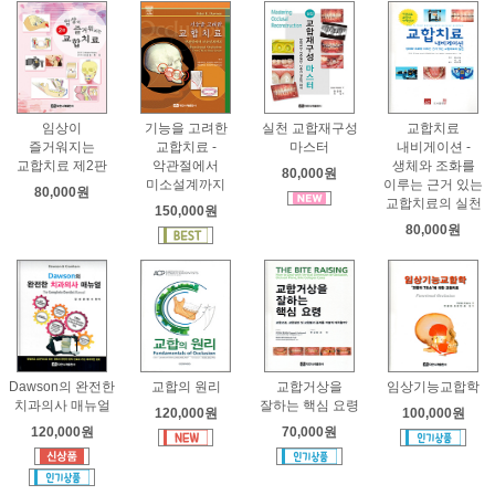
임상이
기능을 고려한
실천 교합재구성
교합치료
즐거워지는
교합치료 -
마스터
내비게이션 -
교합치료 제2판
악관절에서
생체와 조화를
80,000원
미소설계까지
이루는 근거 있는
80,000원
교합치료의 실천
150,000원
80,000원
Dawson의 완전한
교합의 원리
교합거상을
임상기능교합학
치과의사 매뉴얼
잘하는 핵심 요령
120,000원
100,000원
120,000원
70,000원