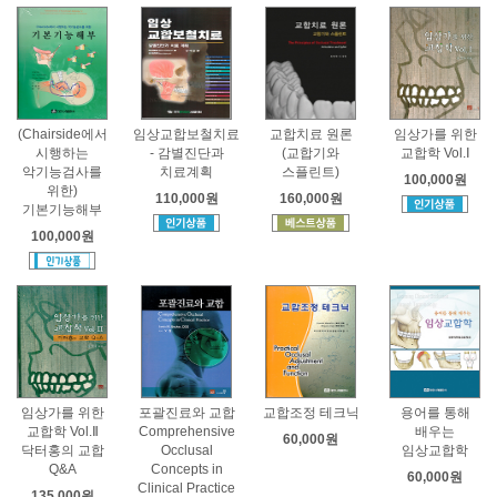
(Chairside에서
임상교합보철치료
교합치료 원론
임상가를 위한
시행하는
- 감별진단과
(교합기와
교합학 Vol.Ⅰ
악기능검사를
치료계획
스플린트)
100,000원
위한)
110,000원
160,000원
기본기능해부
100,000원
임상가를 위한
포괄진료와 교합
교합조정 테크닉
용어를 통해
교합학 Vol.Ⅱ
Comprehensive
배우는
60,000원
닥터홍의 교합
Occlusal
임상교합학
Q&A
Concepts in
60,000원
Clinical Practice
135,000원