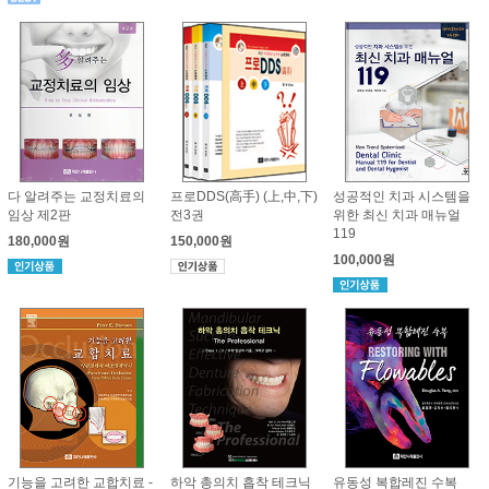
다 알려주는 교정치료의
프로DDS(高手) (上,中,下)
성공적인 치과 시스템을
임상 제2판
전3권
위한 최신 치과 매뉴얼
119
180,000원
150,000원
100,000원
기능을 고려한 교합치료 -
하악 총의치 흡착 테크닉
유동성 복합레진 수복