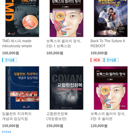
TMD 레시피 made
보톡스와 필러의 정석,
Back To The Suture II:
ridiculously simple
2판- I: 보톡스편
REBOOT
100,000원
100,000원
100,000원
임플란트 치과학의
교합완전정복
보톡스와 필러의 정석,
개념과 임상지침
(개정증보판)
2판- II: 필러편
150,000원
150,000원
120,000원