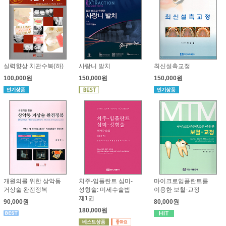
실력향상 치관수복(하)
사랑니 발치
최신설측교정
100,000원
150,000원
150,000원
개원의를 위한 상악동
치주-임플란트 심미-
마이크로임플란트를
거상술 완전정복
성형술: 미세수술법
이용한 보철-교정
제1권
90,000원
80,000원
180,000원