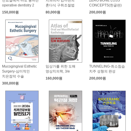
진료실에서 바로 통하는
치과의사 김아현의
ZERO BONE LOSS
operative dentistry 2
혼다식 구취조절법
CONCEPTS(한글판)
150,000원
80,000원
200,000원
Mucogingival Esthetic
임상가를 위한 도해
TUNNELING-최소침습
Surgery-심미적인
영상치의학, 3/e
치주 성형의 완성
치은점막 수술
160,000원
200,000원
300,000원