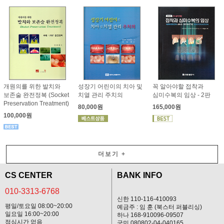
개원의를 위한 발치와
성장기 어린이의 치아 및
꼭 알아야할 접착과
보존술 완전정복 (Socket
치열 관리 주치의
심미수복의 임상 - 2판
Preservation Treatment)
80,000원
165,000원
100,000원
더보기
+
CS CENTER
BANK INFO
010-3313-6768
신한 110-116-410093
평일/토요일 08:00~20:00
예금주 : 임 훈 (북스터 퍼블리싱)
일요일 16:00~20:00
하나 168-910096-09507
점심시간 없음
국민 080802-04-040165