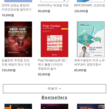
(2026 김영삼 원장의)
떠먹여주는 턱관절 처방
BIOCERAMIC 근관치료
치과건강보험 달인되기
80,000원
120,000원
70,000원
임플란트 주위염 진단
Flap Design(심화 편) -
최희수원장의 치과 노무.
치료 예방의 최신 지견
최신 플랩 디자인의
세무관리 경영지침서
콘셉트와 술식
150,000원
80,000원
90,000원
더보기
+
Bestsellers