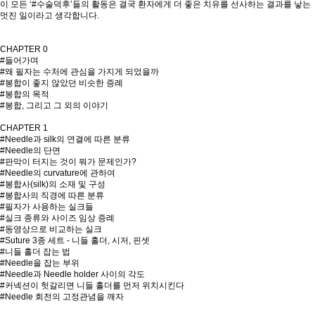
이 모든 ‘#수술덕후’들의 활동은 결국 환자에게 더 좋은 치유를 선사하는 결과를 낳는
멋진 일이라고 생각합니다.
CHAPTER 0
#들어가며
#왜 필자는 수처에 관심을 가지게 되었을까
#봉합이 좋지 않았던 비슷한 증례
#봉합의 목적
#봉합, 그리고 그 외의 이야기
CHAPTER 1
#Needle과 silk의 연결에 따른 분류
#Needle의 단면
#판막이 터지는 것이 뭐가 문제인가?
#Needle의 curvature에 관하여
#봉합사(silk)의 소재 및 구성
#봉합사의 직경에 따른 분류
#필자가 사용하는 실크들
#실크 종류와 사이즈 임상 증례
#동영상으로 비교하는 실크
#Suture 3종 세트 - 니들 홀더, 시저, 핀셋
#니들 홀더 잡는 법
#Needle을 잡는 부위
#Needle과 Needle holder 사이의 각도
#커넥션이 헛갈리면 니들 홀더를 먼저 위치시킨다
#Needle 회전의 고정관념을 깨자