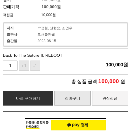
판매가격
100,000
원
적립금
10,000원
저자
박정철, 신현승, 조인우
출판사
도서출판웰
출간일
2023-06-15
Back To The Suture II: REBOOT
100,000
원
+1
-1
100,000
총 상품 금액
원
바로 구매하기
장바구니
관심상품