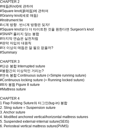
CHAPTER 2
#매듭(Knot)에 관하여
#Square knot(옭매듭)에 관하여
#Granny knot(세로 매듭)
#Instrument tie
#시계 방향 . 반시계 방향은 잊자!
#Square knot보다 더 타이트한 것을 원한다면 Surgeon's knot
#SNAP! 풀리지 않는 봉합
#마지막 연습은 실전처럼
#판막 자입의 대원칙
#더 이상의 매듭은 알 필요 없을까?
#Summary
CHAPTER 3
#단순 봉합 Interrupted suture
#봉합간의 이상적인 거리는?
#연속 봉합 Continuous suture (=Simple running suture)
#Continuous locking suture (= Running locked suture)
#8자 봉합 Figure 8 suture
#Mattress suture
CHAPTER 4
1 Flap Folding Suture와 터그인(tug-in) 봉합
2. Sling suture = Suspension suture
3. Anchor suture
4. Modified anchored vertical/horizontal mattress sutures
5. Suspended external-internal suture(SEIS)
6. Periosteal vertical mattress suture(PVMS)