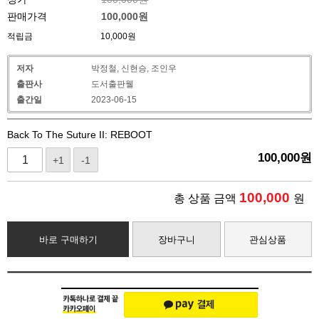
판매가격
100,000
원
적립금
10,000원
저자
박정철, 신현승, 조인우
출판사
도서출판웰
출간일
2023-06-15
Back To The Suture II: REBOOT
100,000
원
+1
-1
100,000
총 상품 금액
원
바로 구매하기
장바구니
관심상품