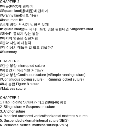
CHAPTER 2
#매듭(Knot)에 관하여
#Square knot(옭매듭)에 관하여
#Granny knot(세로 매듭)
#Instrument tie
#시계 방향 . 반시계 방향은 잊자!
#Square knot보다 더 타이트한 것을 원한다면 Surgeon's knot
#SNAP! 풀리지 않는 봉합
#마지막 연습은 실전처럼
#판막 자입의 대원칙
#더 이상의 매듭은 알 필요 없을까?
#Summary
CHAPTER 3
#단순 봉합 Interrupted suture
#봉합간의 이상적인 거리는?
#연속 봉합 Continuous suture (=Simple running suture)
#Continuous locking suture (= Running locked suture)
#8자 봉합 Figure 8 suture
#Mattress suture
CHAPTER 4
1 Flap Folding Suture와 터그인(tug-in) 봉합
2. Sling suture = Suspension suture
3. Anchor suture
4. Modified anchored vertical/horizontal mattress sutures
5. Suspended external-internal suture(SEIS)
6. Periosteal vertical mattress suture(PVMS)