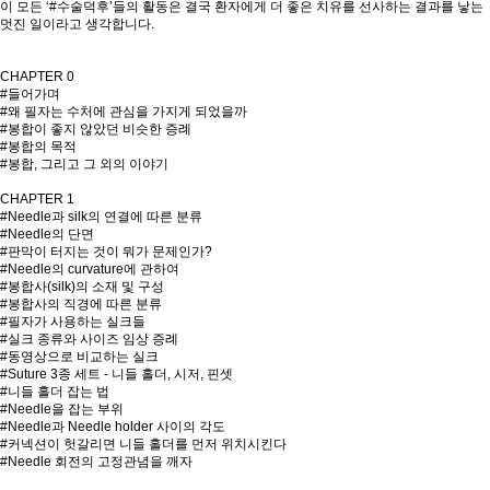
이 모든 ‘#수술덕후’들의 활동은 결국 환자에게 더 좋은 치유를 선사하는 결과를 낳는
멋진 일이라고 생각합니다.
CHAPTER 0
#들어가며
#왜 필자는 수처에 관심을 가지게 되었을까
#봉합이 좋지 않았던 비슷한 증례
#봉합의 목적
#봉합, 그리고 그 외의 이야기
CHAPTER 1
#Needle과 silk의 연결에 따른 분류
#Needle의 단면
#판막이 터지는 것이 뭐가 문제인가?
#Needle의 curvature에 관하여
#봉합사(silk)의 소재 및 구성
#봉합사의 직경에 따른 분류
#필자가 사용하는 실크들
#실크 종류와 사이즈 임상 증례
#동영상으로 비교하는 실크
#Suture 3종 세트 - 니들 홀더, 시저, 핀셋
#니들 홀더 잡는 법
#Needle을 잡는 부위
#Needle과 Needle holder 사이의 각도
#커넥션이 헛갈리면 니들 홀더를 먼저 위치시킨다
#Needle 회전의 고정관념을 깨자