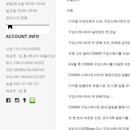
평일/토요일 08:00~20:00
일요일 16:00~20:00
서론
점심시간 없음
디지털 치과진료의 시작, 구강스캐너와의 
구강스캐너와의 설레었던 첫 만남
ACCOUNT INFO
구강스캐너와의 두 번째 조우, 반복된 상처
신한 110-116-410093
오랜 고민 끝에 CS3500 구강스캐너를 도
예금주 : 임 훈 (북스터 퍼블리싱)
하나 168-910096-09507
6개월 후 CS3500 구강스캐너를 이용한 
국민 080802-04-040165
CS3500 스캐너의 마지막 희망이었던 임플
우리 691-084260-02-001
농협 026-12-166-721
디지털 임플란트 보철기공, 또 다른 길을 
예금주 : 임 훈
구강스캐너와의 세 번째 만남…
CS3600 구강스캐너와 원내 밀링을 통해 
또 한 번의 새로운 도전, 건식 5축 밀링기
트리오스3(3Shape Co.) 구강스캐너와 전