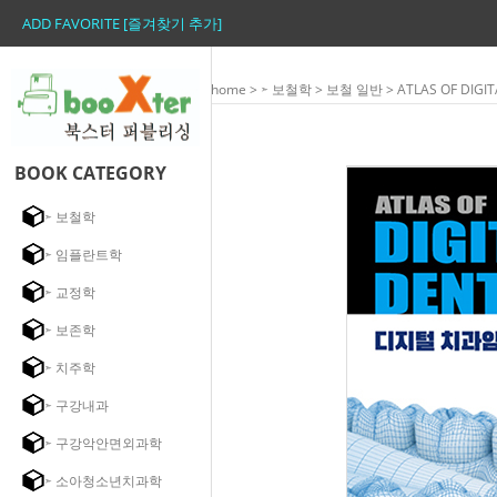
ADD FAVORITE [즐겨찾기 추가]
home
>
➣ 보철학
>
보철 일반
> ATLAS OF DI
BOOK CATEGORY
➣ 보철학
➣ 임플란트학
➣ 교정학
➣ 보존학
➣ 치주학
➣ 구강내과
➣ 구강악안면외과학
➣ 소아청소년치과학