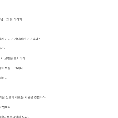
만남…그 뒷 이야기
일까 아니면 기다리던 인연일까?
입하다
자연치 보철을 포기하다
란트 보철… 그러나…
모색하다
디지털 진료의 새로운 차원을 경험하다
를 도입하다
용 캐드 프로그램의 도입…