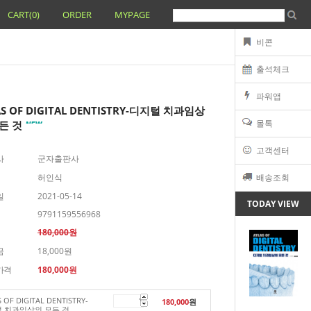
CART(
0
)
ORDER
MYPAGE
비콘
출석체크
파워앱
AS OF DIGITAL DENTISTRY-디지털 치과임상
몰톡
든 것
고객센터
사
군자출판사
허인식
배송조회
일
2021-05-14
TODAY VIEW
9791159556968
180,000원
금
18,000원
가격
180,000
원
 OF DIGITAL DENTISTRY-
180,000
원
 치과임상의 모든 것