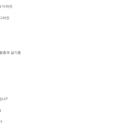
) 디자인
 디자인
응증과 금기증
있나?
링
까?