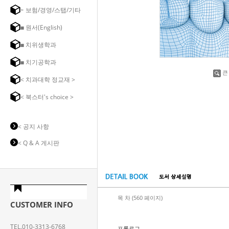
➣ 보험/경영/스탭/기타
◼ 원서(English)
◼ 치위생학과
◼ 치기공학과
큰
< 치과대학 정교재 >
< 북스터's choice >
< 공지 사항
< Q & A 게시판
목 차 (560 페이지)
CUSTOMER INFO
TEL.010-3313-6768
프롤로그