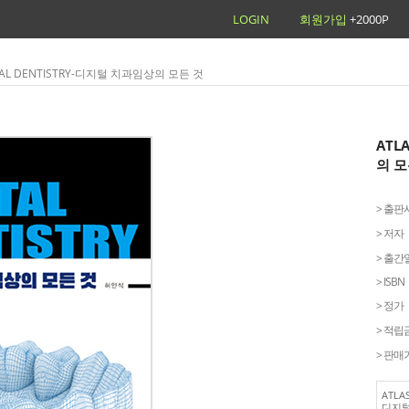
LOGIN
회원가입
+2000P
GITAL DENTISTRY-디지털 치과임상의 모든 것
ATL
의 모
> 출판
> 저자
> 출간
> ISBN
> 정가
> 적립
> 판매
ATLAS
디지털