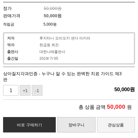
정가
50,000원
판매가격
50,000
원
적립금
5,000원
저자
후지타니 모리오키 센다 아키라
역자
한금동 최진
출판사
대한나래출판사
출간일
2019/ 7/ 05
상아질지각과민증 - 누구나 알 수 있는 완벽한 치료 가이드 제3
판
50,000
원
+1
-1
50,000
총 상품 금액
원
바로 구매하기
장바구니
관심상품