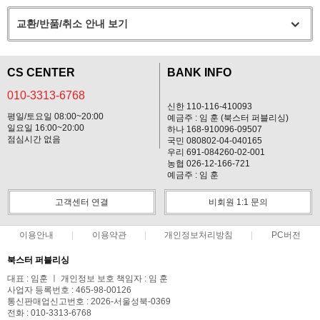
교환/반품/취소 안내 보기
CS CENTER
BANK INFO
010-3313-6768
신한 110-116-410093
평일/토요일 08:00~20:00
예금주 : 임 훈 (북스터 퍼블리싱)
일요일 16:00~20:00
하나 168-910096-09507
점심시간 없음
국민 080802-04-040165
우리 691-084260-02-001
농협 026-12-166-721
예금주 : 임 훈
고객센터 연결
비회원 1:1 문의
이용안내
이용약관
개인정보처리방침
PC버전
북스터 퍼블리싱
대표 : 임훈 ㅣ 개인정보 보호 책임자 : 임 훈
사업자 등록번호 : 465-98-00126
통신판매업신고번호 : 2026-서울성북-0369
전화 : 010-3313-6768