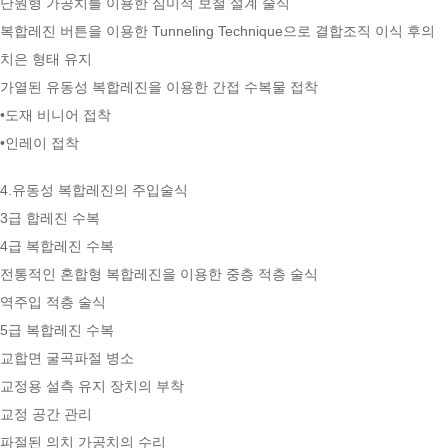
난원형 가공치를 이용한 심미적 보철 설계 술식
복합레진 버튼을 이용한 Tunneling Technique으로 결합조직 이식 후의
치은 형태 유지
가열된 유동성 복합레진을 이용한 간접 수복물 접착
•도재 비니어 접착
•인레이 접착
4.유동성 복합레진의 주입술식
3급 합레진 수복
4급 복합레진 수복
전통적인 혼합형 복합레진을 이용한 중층 적층 술식
역주입 적층 술식
5급 복합레진 수복
교합면 굴곡파절 병소
교정용 설측 유지 장치의 부착
교정 공간 관리
파절된 의치 가공치의 수리