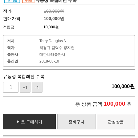
유동성 복합레진 수복
정가
100,000원
판매가격
100,000
원
적립금
10,000원
저자
Terry Douglas A
역자
최경규 김덕수 장지현
출판사
대한나래출판사
출간일
2018-08-10
유동성 복합레진 수복
100,000
원
+1
-1
100,000
총 상품 금액
원
바로 구매하기
장바구니
관심상품