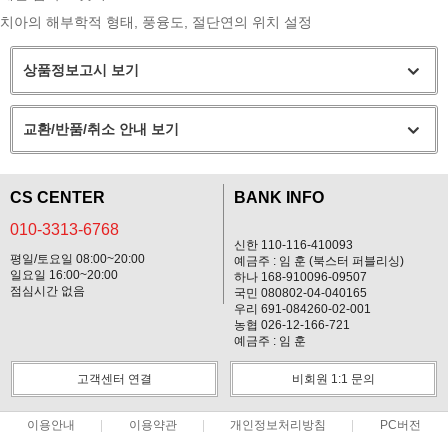
치아의 해부학적 형태, 풍융도, 절단연의 위치 설정
상품정보고시 보기
교환/반품/취소 안내 보기
CS CENTER
BANK INFO
010-3313-6768
신한 110-116-410093
평일/토요일 08:00~20:00
예금주 : 임 훈 (북스터 퍼블리싱)
일요일 16:00~20:00
하나 168-910096-09507
점심시간 없음
국민 080802-04-040165
우리 691-084260-02-001
농협 026-12-166-721
예금주 : 임 훈
고객센터 연결
비회원 1:1 문의
이용안내
이용약관
개인정보처리방침
PC버전