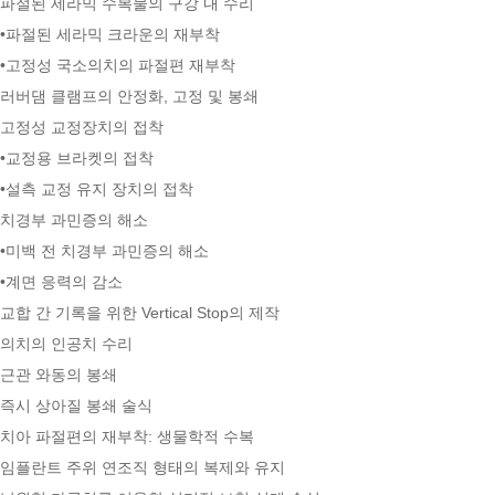
파절된 세라믹 수복물의 구강 내 수리
•파절된 세라믹 크라운의 재부착
•고정성 국소의치의 파절편 재부착
러버댐 클램프의 안정화, 고정 및 봉쇄
고정성 교정장치의 접착
•교정용 브라켓의 접착
•설측 교정 유지 장치의 접착
치경부 과민증의 해소
•미백 전 치경부 과민증의 해소
•계면 응력의 감소
교합 간 기록을 위한 Vertical Stop의 제작
의치의 인공치 수리
근관 와동의 봉쇄
즉시 상아질 봉쇄 술식
치아 파절편의 재부착: 생물학적 수복
임플란트 주위 연조직 형태의 복제와 유지