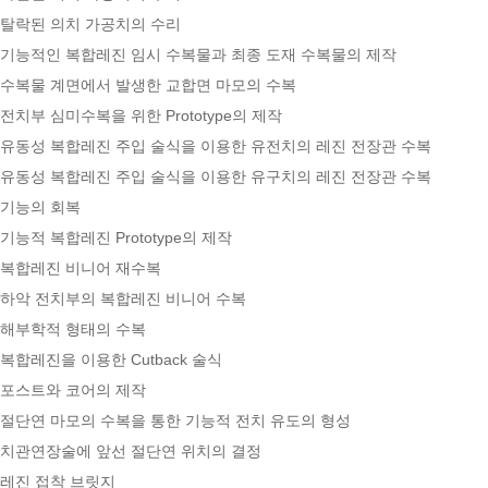
탈락된 의치 가공치의 수리
기능적인 복합레진 임시 수복물과 최종 도재 수복물의 제작
수복물 계면에서 발생한 교합면 마모의 수복
전치부 심미수복을 위한 Prototype의 제작
유동성 복합레진 주입 술식을 이용한 유전치의 레진 전장관 수복
유동성 복합레진 주입 술식을 이용한 유구치의 레진 전장관 수복
기능의 회복
기능적 복합레진 Prototype의 제작
복합레진 비니어 재수복
하악 전치부의 복합레진 비니어 수복
해부학적 형태의 수복
복합레진을 이용한 Cutback 술식
포스트와 코어의 제작
절단연 마모의 수복을 통한 기능적 전치 유도의 형성
치관연장술에 앞선 절단연 위치의 결정
레진 접착 브릿지