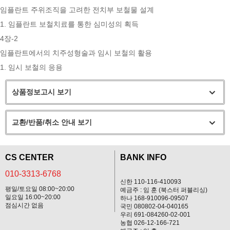
임플란트 주위조직을 고려한 전치부 보철물 설계
1. 임플란트 보철치료를 통한 심미성의 획득
4장-2
임플란트에서의 치주성형술과 임시 보철의 활용
1. 임시 보철의 응용
상품정보고시 보기
교환/반품/취소 안내 보기
CS CENTER
BANK INFO
010-3313-6768
신한 110-116-410093
평일/토요일 08:00~20:00
예금주 : 임 훈 (북스터 퍼블리싱)
일요일 16:00~20:00
하나 168-910096-09507
점심시간 없음
국민 080802-04-040165
우리 691-084260-02-001
농협 026-12-166-721