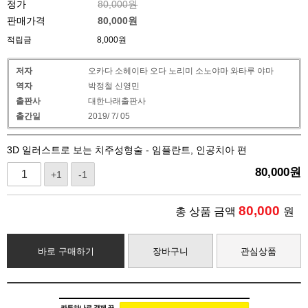
정가
80,000원
판매가격
80,000
원
적립금
8,000원
저자
오카다 소헤이타 오다 노리미 소노야마 와타루 야마
역자
박정철 신영민
출판사
대한나래출판사
출간일
2019/ 7/ 05
3D 일러스트로 보는 치주성형술 - 임플란트, 인공치아 편
80,000
원
+1
-1
80,000
총 상품 금액
원
바로 구매하기
장바구니
관심상품