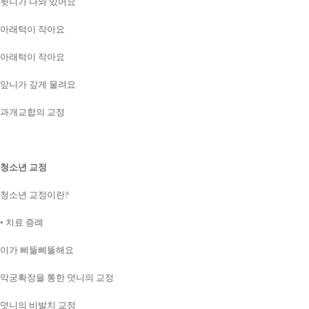
윗니가 나와 있어요
아래턱이 작아요
아래턱이 작아요
앞니가 깊게 물려요
과개교합의 교정
청소년 교정
청소년 교정이란?
• 치료 증례
이가 삐뚤삐뚤해요
악궁확장을 통한 덧니의 교정
덧니의 비발치 교정