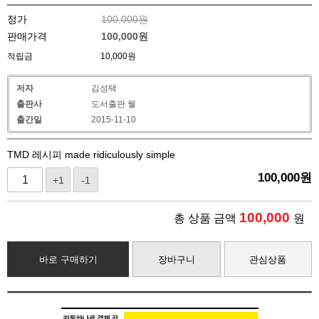
정가
100,000원
판매가격
100,000
원
적립금
10,000원
저자
김성택
출판사
도서출판 웰
출간일
2015-11-10
TMD 레시피 made ridiculously simple
100,000
원
+1
-1
100,000
총 상품 금액
원
바로 구매하기
장바구니
관심상품