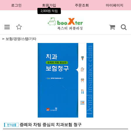
로그인
회원가입
주문조회
마이페이지
2,000원 적립
➣ 보험/경영/스탭/기타
증례와 차팅 중심의 치과보험 청구