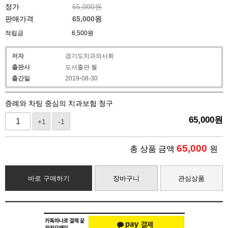
정가
65,000원
판매가격
65,000
원
적립금
6,500원
저자
경기도치과의사회
출판사
도서출판 웰
출간일
2019-08-30
증례와 차팅 중심의 치과보험 청구
65,000
원
+1
-1
65,000
총 상품 금액
원
바로 구매하기
장바구니
관심상품