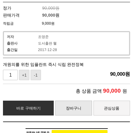
정가
90,000원
판매가격
90,000
원
적립금
9,000원
저자
조영준
출판사
도서출판 웰
출간일
2017-12-28
개원의를 위한 임플란트 즉시 식립 완전정복
90,000
원
+1
-1
90,000
총 상품 금액
원
바로 구매하기
장바구니
관심상품