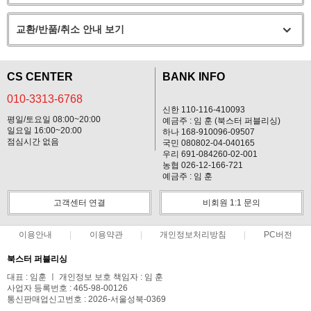
교환/반품/취소 안내 보기
CS CENTER
BANK INFO
010-3313-6768
신한 110-116-410093
평일/토요일 08:00~20:00
예금주 : 임 훈 (북스터 퍼블리싱)
일요일 16:00~20:00
하나 168-910096-09507
점심시간 없음
국민 080802-04-040165
우리 691-084260-02-001
농협 026-12-166-721
예금주 : 임 훈
고객센터 연결
비회원 1:1 문의
이용안내
이용약관
개인정보처리방침
PC버전
북스터 퍼블리싱
대표 : 임훈 ㅣ 개인정보 보호 책임자 : 임 훈
사업자 등록번호 : 465-98-00126
통신판매업신고번호 : 2026-서울성북-0369
전화 : 010-3313-6768