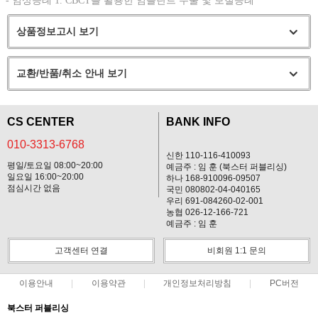
- 임상증례 1. CBCT를 활용한 임플란트 수술 및 보철증례
상품정보고시 보기
교환/반품/취소 안내 보기
CS CENTER
BANK INFO
010-3313-6768
신한 110-116-410093
평일/토요일 08:00~20:00
예금주 : 임 훈 (북스터 퍼블리싱)
일요일 16:00~20:00
하나 168-910096-09507
점심시간 없음
국민 080802-04-040165
우리 691-084260-02-001
농협 026-12-166-721
예금주 : 임 훈
고객센터 연결
비회원 1:1 문의
이용안내
이용약관
개인정보처리방침
PC버전
북스터 퍼블리싱