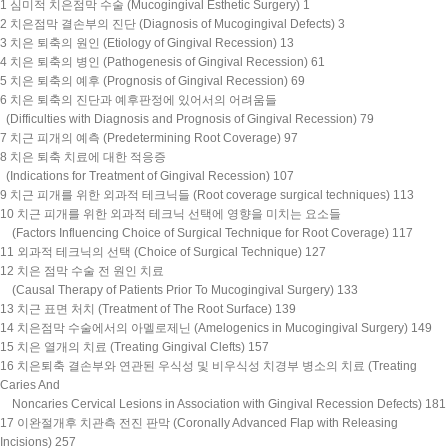
1 심미적 치은점막 수술 (Mucogingival Esthetic Surgery) 1
2 치은점막 결손부의 진단 (Diagnosis of Mucogingival Defects) 3
3 치은 퇴축의 원인 (Etiology of Gingival Recession) 13
4 치은 퇴축의 병인 (Pathogenesis of Gingival Recession) 61
5 치은 퇴축의 예후 (Prognosis of Gingival Recession) 69
6 치은 퇴축의 진단과 예후판정에 있어서의 어려움들
(Difficulties with Diagnosis and Prognosis of Gingival Recession) 79
7 치근 피개의 예측 (Predetermining Root Coverage) 97
8 치은 퇴축 치료에 대한 적응증
(Indications for Treatment of Gingival Recession) 107
9 치근 피개를 위한 외과적 테크닉들 (Root coverage surgical techniques) 113
10 치근 피개를 위한 외과적 테크닉 선택에 영향을 미치는 요소들
(Factors Influencing Choice of Surgical Technique for Root Coverage) 117
11 외과적 테크닉의 선택 (Choice of Surgical Technique) 127
12 치은 점막 수술 전 원인 치료
(Causal Therapy of Patients Prior To Mucogingival Surgery) 133
13 치근 표면 처치 (Treatment of The Root Surface) 139
14 치은점막 수술에서의 아멜로제닌 (Amelogenics in Mucogingival Surgery) 149
15 치은 열개의 치료 (Treating Gingival Clefts) 157
16 치은퇴축 결손부와 연관된 우식성 및 비우식성 치경부 병소의 치료 (Treating
Caries And
Noncaries Cervical Lesions in Association with Gingival Recession Defects) 181
17 이완절개후 치관측 전진 판막 (Coronally Advanced Flap with Releasing
Incisions) 257