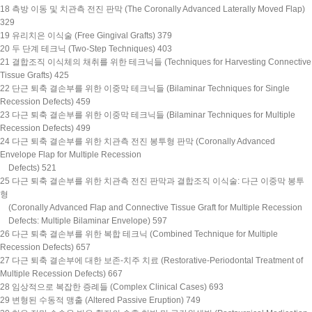
18 측방 이동 및 치관측 전진 판막 (The Coronally Advanced Laterally Moved Flap)
329
19 유리치은 이식술 (Free Gingival Grafts) 379
20 두 단계 테크닉 (Two-Step Techniques) 403
21 결합조직 이식체의 채취를 위한 테크닉들 (Techniques for Harvesting Connective
Tissue Grafts) 425
22 단근 퇴축 결손부를 위한 이중막 테크닉들 (Bilaminar Techniques for Single
Recession Defects) 459
23 다근 퇴축 결손부를 위한 이중막 테크닉들 (Bilaminar Techniques for Multiple
Recession Defects) 499
24 다근 퇴축 결손부를 위한 치관측 전진 봉투형 판막 (Coronally Advanced
Envelope Flap for Multiple Recession
Defects) 521
25 다근 퇴축 결손부를 위한 치관측 전진 판막과 결합조직 이식술: 다근 이중막 봉투
형
(Coronally Advanced Flap and Connective Tissue Graft for Multiple Recession
Defects: Multiple Bilaminar Envelope) 597
26 다근 퇴축 결손부를 위한 복합 테크닉 (Combined Technique for Multiple
Recession Defects) 657
27 다근 퇴축 결손부에 대한 보존-치주 치료 (Restorative-Periodontal Treatment of
Multiple Recession Defects) 667
28 임상적으로 복잡한 증례들 (Complex Clinical Cases) 693
29 변형된 수동적 맹출 (Altered Passive Eruption) 749