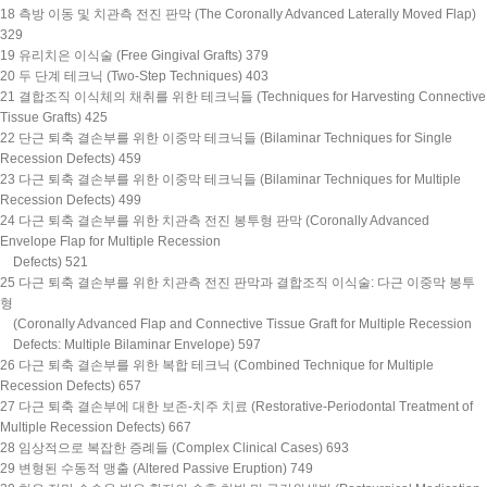
18 측방 이동 및 치관측 전진 판막 (The Coronally Advanced Laterally Moved Flap)
329
19 유리치은 이식술 (Free Gingival Grafts) 379
20 두 단계 테크닉 (Two-Step Techniques) 403
21 결합조직 이식체의 채취를 위한 테크닉들 (Techniques for Harvesting Connective
Tissue Grafts) 425
22 단근 퇴축 결손부를 위한 이중막 테크닉들 (Bilaminar Techniques for Single
Recession Defects) 459
23 다근 퇴축 결손부를 위한 이중막 테크닉들 (Bilaminar Techniques for Multiple
Recession Defects) 499
24 다근 퇴축 결손부를 위한 치관측 전진 봉투형 판막 (Coronally Advanced
Envelope Flap for Multiple Recession
Defects) 521
25 다근 퇴축 결손부를 위한 치관측 전진 판막과 결합조직 이식술: 다근 이중막 봉투
형
(Coronally Advanced Flap and Connective Tissue Graft for Multiple Recession
Defects: Multiple Bilaminar Envelope) 597
26 다근 퇴축 결손부를 위한 복합 테크닉 (Combined Technique for Multiple
Recession Defects) 657
27 다근 퇴축 결손부에 대한 보존-치주 치료 (Restorative-Periodontal Treatment of
Multiple Recession Defects) 667
28 임상적으로 복잡한 증례들 (Complex Clinical Cases) 693
29 변형된 수동적 맹출 (Altered Passive Eruption) 749