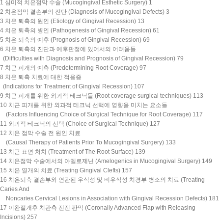
1 심미적 치은점막 수술 (Mucogingival Esthetic Surgery) 1
2 치은점막 결손부의 진단 (Diagnosis of Mucogingival Defects) 3
3 치은 퇴축의 원인 (Etiology of Gingival Recession) 13
4 치은 퇴축의 병인 (Pathogenesis of Gingival Recession) 61
5 치은 퇴축의 예후 (Prognosis of Gingival Recession) 69
6 치은 퇴축의 진단과 예후판정에 있어서의 어려움들
(Difficulties with Diagnosis and Prognosis of Gingival Recession) 79
7 치근 피개의 예측 (Predetermining Root Coverage) 97
8 치은 퇴축 치료에 대한 적응증
(Indications for Treatment of Gingival Recession) 107
9 치근 피개를 위한 외과적 테크닉들 (Root coverage surgical techniques) 113
10 치근 피개를 위한 외과적 테크닉 선택에 영향을 미치는 요소들
(Factors Influencing Choice of Surgical Technique for Root Coverage) 117
11 외과적 테크닉의 선택 (Choice of Surgical Technique) 127
12 치은 점막 수술 전 원인 치료
(Causal Therapy of Patients Prior To Mucogingival Surgery) 133
13 치근 표면 처치 (Treatment of The Root Surface) 139
14 치은점막 수술에서의 아멜로제닌 (Amelogenics in Mucogingival Surgery) 149
15 치은 열개의 치료 (Treating Gingival Clefts) 157
16 치은퇴축 결손부와 연관된 우식성 및 비우식성 치경부 병소의 치료 (Treating
Caries And
Noncaries Cervical Lesions in Association with Gingival Recession Defects) 181
17 이완절개후 치관측 전진 판막 (Coronally Advanced Flap with Releasing
Incisions) 257