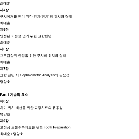
최대훈
제4장
구치이개를 얻기 위한 전치(견치)의 위치와 형태
최대훈
제5장
안정된 기능을 얻기 위한 교합평면
최대훈
제6장
교두감합위 안정을 위한 구치의 위치와 형태
최대훈
제7장
교합 진단 시 Cephalometric Analysis의 필요성
명양호
Part Ⅱ 기술적 요소
제8장
치아 위치 개선을 위한 교정치료의 유용성
명양호
제9장
고정성 보철수복치료를 위한 Tooth Preparation
최대훈 / 명양호