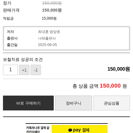
정가
150,000원
판매가격
150,000
원
적립금
15,000원
저자
최대훈 명양호
출판사
나래출판사
출간일
2025-06-05
보철치료 성공의 조건
150,000
원
+1
-1
150,000
총 상품 금액
원
바로 구매하기
장바구니
관심상품