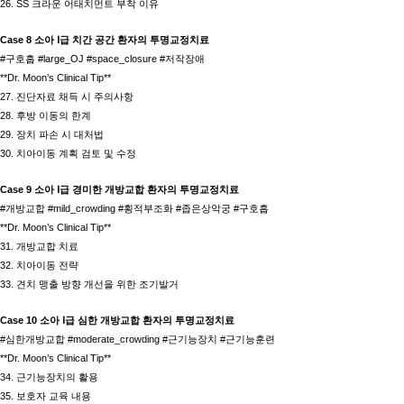
26. SS 크라운 어태치먼트 부착 이유
Case 8 소아 Ⅰ급 치간 공간 환자의 투명교정치료
#구호흡 #large_OJ #space_closure #저작장애
**Dr. Moon’s Clinical Tip**
27. 진단자료 채득 시 주의사항
28. 후방 이동의 한계
29. 장치 파손 시 대처법
30. 치아이동 계획 검토 및 수정
Case 9 소아 Ⅰ급 경미한 개방교합 환자의 투명교정치료
#개방교합 #mild_crowding #횡적부조화 #좁은상악궁 #구호흡
**Dr. Moon’s Clinical Tip**
31. 개방교합 치료
32. 치아이동 전략
33. 견치 맹출 방향 개선을 위한 조기발거
Case 10 소아 Ⅰ급 심한 개방교합 환자의 투명교정치료
#심한개방교합 #moderate_crowding #근기능장치 #근기능훈련
**Dr. Moon’s Clinical Tip**
34. 근기능장치의 활용
35. 보호자 교육 내용