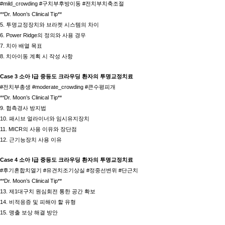
#mild_crowding #구치부후방이동 #전치부치축조절
**Dr. Moon’s Clinical Tip**
5. 투명교정장치와 브라켓 시스템의 차이
6. Power Ridge의 정의와 사용 경우
7. 치아 배열 목표
8. 치아이동 계획 시 작성 사항
Case 3 소아 Ⅰ급 중등도 크라우딩 환자의 투명교정치료
#전치부총생 #moderate_crowding #큰수평피개
**Dr. Moon’s Clinical Tip**
9. 협측경사 방지법
10. 패시브 얼라이너와 임시유지장치
11. MICR의 사용 이유와 장단점
12. 근기능장치 사용 이유
Case 4 소아 Ⅰ급 중등도 크라우딩 환자의 투명교정치료
#후기혼합치열기 #유견치조기상실 #정중선변위 #단근치
**Dr. Moon’s Clinical Tip**
13. 제1대구치 원심회전 통한 공간 확보
14. 비적응증 및 피해야 할 유형
15. 맹출 보상 해결 방안