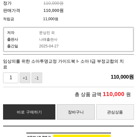
정가
110,000원
판매가격
110,000
원
적립금
11,000원
저자
문상진 외
출판사
나래출판사
출간일
2025-04-27
임상의를 위한 소아투명교정 가이드북 Ⅰ- 소아 Ⅰ급 부정교합의 치
료
110,000
원
+1
-1
110,000
총 상품 금액
원
바로 구매하기
장바구니
관심상품