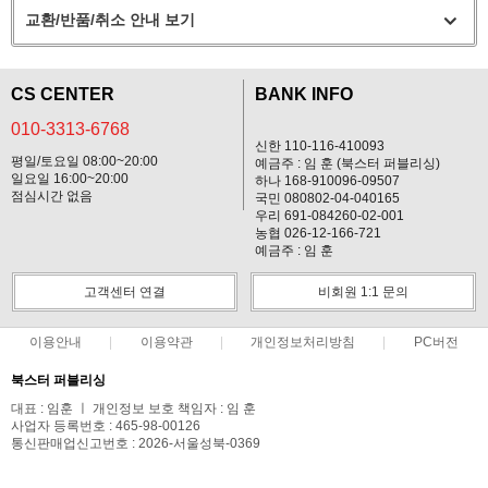
교환/반품/취소 안내 보기
CS CENTER
BANK INFO
010-3313-6768
신한 110-116-410093
평일/토요일 08:00~20:00
예금주 : 임 훈 (북스터 퍼블리싱)
일요일 16:00~20:00
하나 168-910096-09507
점심시간 없음
국민 080802-04-040165
우리 691-084260-02-001
농협 026-12-166-721
예금주 : 임 훈
고객센터 연결
비회원 1:1 문의
이용안내
이용약관
개인정보처리방침
PC버전
북스터 퍼블리싱
대표 : 임훈 ㅣ 개인정보 보호 책임자 : 임 훈
사업자 등록번호 : 465-98-00126
통신판매업신고번호 : 2026-서울성북-0369
전화 : 010-3313-6768
주소 : 서울특별시 성북구 보국문로30길 15 103동 7층