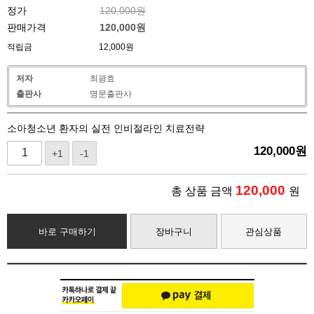
정가
120,000원
판매가격
120,000
원
적립금
12,000원
저자
최광효
출판사
명문출판사
소아청소년 환자의 실전 인비절라인 치료전략
120,000
원
+1
-1
120,000
총 상품 금액
원
바로 구매하기
장바구니
관심상품