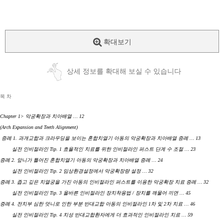
확대보기
상세 정보를 확대해 보실 수 있습니다
목 차
Chapter 1> 악궁확장과 치아배열 … 12
(Arch Expansion and Teeth Alignment)
증례 1. 과개교합과 크라우딩을 보이는 혼합치열기 아동의 악궁확장과 치아배열 증례 … 13
실전 인비절라인 Tip. 1 효율적인 치료를 위한 인비절라인 퍼스트 단계 수 조절 … 23
증례 2. 앞니가 틀어진 혼합치열기 아동의 악궁확장과 치아배열 증례 … 24
실전 인비절라인 Tip. 2 임상환경설정에서 악궁확장량 설정 … 32
증례 3. 좁고 깊은 치열궁을 가진 아동의 인비절라인 퍼스트를 이용한 악궁확장 치료 증례 … 32
실전 인비절라인 Tip. 3 올바른 인비절라인 장치착용법 / 장치를 깨물어 끼면 … 45
증례 4. 전치부 심한 덧니로 인한 부분 반대교합 아동의 인비절라인 1차 및 2차 치료 … 46
실전 인비절라인 Tip. 4 치성 반대교합환자에게 더 효과적인 인비절라인 치료 … 59