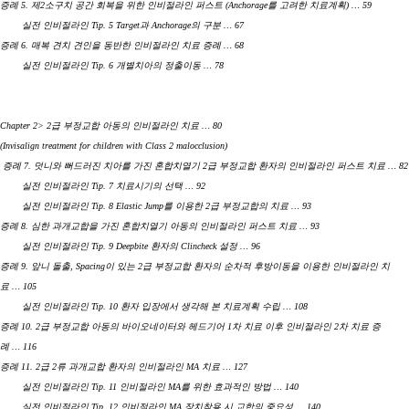
증례 5. 제2소구치 공간 회복을 위한 인비절라인 퍼스트 (Anchorage를 고려한 치료계획) … 59
실전 인비절라인 Tip. 5 Target과 Anchorage의 구분 … 67
증례 6. 매복 견치 견인을 동반한 인비절라인 치료 증례 … 68
실전 인비절라인 Tip. 6 개별치아의 정출이동 … 78
Chapter 2> 2급 부정교합 아동의 인비절라인 치료 … 80
(Invisalign treatment for children with Class 2 malocclusion)
증례 7. 덧니와 뻐드러진 치아를 가진 혼합치열기 2급 부정교합 환자의 인비절라인 퍼스트 치료 … 82
실전 인비절라인 Tip. 7 치료시기의 선택 … 92
실전 인비절라인 Tip. 8 Elastic Jump를 이용한 2급 부정교합의 치료 … 93
증례 8. 심한 과개교합을 가진 혼합치열기 아동의 인비절라인 퍼스트 치료 … 93
실전 인비절라인 Tip. 9 Deepbite 환자의 Clincheck 설정 … 96
증례 9. 앞니 돌출, Spacing이 있는 2급 부정교합 환자의 순차적 후방이동을 이용한 인비절라인 치
료 … 105
실전 인비절라인 Tip. 10 환자 입장에서 생각해 본 치료계획 수립 … 108
증례 10. 2급 부정교합 아동의 바이오네이터와 헤드기어 1차 치료 이후 인비절라인 2차 치료 증
례 … 116
증례 11. 2급 2류 과개교합 환자의 인비절라인 MA 치료 … 127
실전 인비절라인 Tip. 11 인비절라인 MA를 위한 효과적인 방법 … 140
실전 인비절라인 Tip. 12 인비절라인 MA 장치착용 시 교합의 중요성 … 140