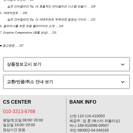
실전 인비절라인 Tip. 24 효율적인 인비절라인 시스템 만들기 … 228
5. 어태치먼트 … 230
실전 인비절라인 Tip. 25 어태치먼트 부착과정 동영상 가이드 … 232
6. 얼라이너를 위한 전용 플라이어의 소개 … 234
7. Eruption Compensation (맹출 보상) … 235
■ 참고문헌 … 237
상품정보고시 보기
교환/반품/취소 안내 보기
CS CENTER
BANK INFO
010-3313-6768
신한 110-116-410093
평일/토요일 08:00~20:00
예금주 : 임 훈 (북스터 퍼블리싱)
일요일 16:00~20:00
하나 168-910096-09507
점심시간 없음
국민 080802-04-040165