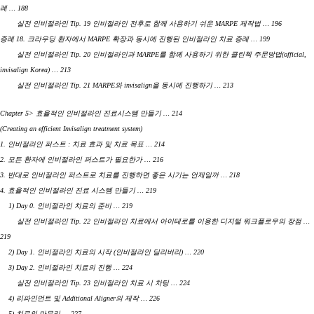
례 … 188
실전 인비절라인 Tip. 19 인비절라인 전후로 함께 사용하기 쉬운 MARPE 제작법 … 196
증례 18. 크라우딩 환자에서 MARPE 확장과 동시에 진행된 인비절라인 치료 증례 … 199
실전 인비절라인 Tip. 20 인비절라인과 MARPE를 함께 사용하기 위한 클린첵 주문방법(official,
invisalign Korea) … 213
실전 인비절라인 Tip. 21 MARPE와 invisalign을 동시에 진행하기 … 213
Chapter 5> 효율적인 인비절라인 진료시스템 만들기 … 214
(Creating an efficient Invisalign treatment system)
1. 인비절라인 퍼스트 : 치료 효과 및 치료 목표 … 214
2. 모든 환자에 인비절라인 퍼스트가 필요한가 … 216
3. 반대로 인비절라인 퍼스트로 치료를 진행하면 좋은 시기는 언제일까 … 218
4. 효율적인 인비절라인 진료 시스템 만들기 … 219
1) Day 0. 인비절라인 치료의 준비 … 219
실전 인비절라인 Tip. 22 인비절라인 치료에서 아이테로를 이용한 디지털 워크플로우의 장점 …
219
2) Day 1. 인비절라인 치료의 시작 (인비절라인 딜리버리) … 220
3) Day 2. 인비절라인 치료의 진행 … 224
실전 인비절라인 Tip. 23 인비절라인 치료 시 차팅 … 224
4) 리파인먼트 및 Additional Aligner의 제작 … 226
5) 치료의 마무리 … 227