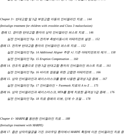
Chapter 3> 반대교합 및 3급 부정교합 아동의 인비절라인 치료 … 144
(Invisalign treatment for children with crossbite and Class 3 malocclusion)
증례 12. 경미한 반대교합 환자의 상악 인비절라인 퍼스트 치료 … 146
실전 인비절라인 Tip. 13 전치부 측방이동시의 어태치먼트 설정 … 152
증례 13. 전치부 반대교합 환자의 인비절라인 퍼스트 치료 … 152
실전 인비절라인 Tip. 14 Additional Aligner 주문 시 기존 어태치먼트의 제거 … 158
실전 인비절라인 Tip. 15 Eruption Compensation … 160
증례 14. 연조직 질환으로 인한 3급 반대교합 환자의 인비절라인 퍼스트 치료 … 161
실전 인비절라인 Tip. 16 바이트 점핑을 위한 교합면 어태치먼트 … 166
증례 15. 상악 인비절라인과 페이스마스크를 함께 사용한 골격성 3급 증례 … 167
실전 인비절라인 Tip. 17 인비절라인 + Facemask 치료의 A to Z … 175
증례 16. 상악 인비절라인과 페이스마스크, MTA를 함께 치료한 골격성 3급 증례 … 176
실전 인비절라인 Tip. 18 치료 증례의 리뷰, 단계 수 조절 … 178
Chapter 4> MARPE를 동반한 인비절라인 치료 … 188
(Invisalign treatment with MARPE)
증례 17. 좁은 상악치열궁을 가진 크라우딩 환자에서 MARPE 확장에 이은 인비절라인 치료 증