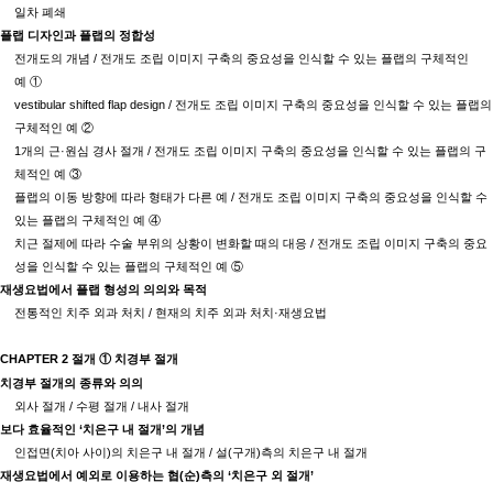
일차 폐쇄
플랩 디자인과 플랩의 정합성
전개도의 개념
/
전개도 조립 이미지 구축의 중요성을 인식할 수 있는 플랩의 구체적인
예
①
vestibular shifted flap design /
전개도 조립 이미지 구축의 중요성을 인식할 수 있는 플랩의
구체적인 예
②
1
개의 근
·
원심 경사 절개
/
전개도 조립 이미지 구축의 중요성을 인식할 수 있는 플랩의 구
체적인 예
③
플랩의 이동 방향에 따라 형태가 다른 예
/
전개도 조립 이미지 구축의 중요성을 인식할 수
있는 플랩의 구체적인 예
④
치근 절제에 따라 수술 부위의 상황이 변화할 때의 대응
/
전개도 조립 이미지 구축의 중요
성을 인식할 수 있는 플랩의 구체적인 예
⑤
재생요법에서 플랩 형성의 의의와 목적
전통적인 치주 외과 처치
/
현재의 치주 외과 처치
·
재생요법
CHAPTER 2
절개
①
치경부 절개
치경부 절개의 종류와 의의
외사 절개
/
수평 절개
/
내사 절개
보다 효율적인
‘
치은구 내 절개
’
의 개념
인접면
(
치아 사이
)
의 치은구 내 절개
/
설
(
구개
)
측의 치은구 내 절개
재생요법에서 예외로 이용하는 협
(
순
)
측의
‘
치은구 외 절개
’