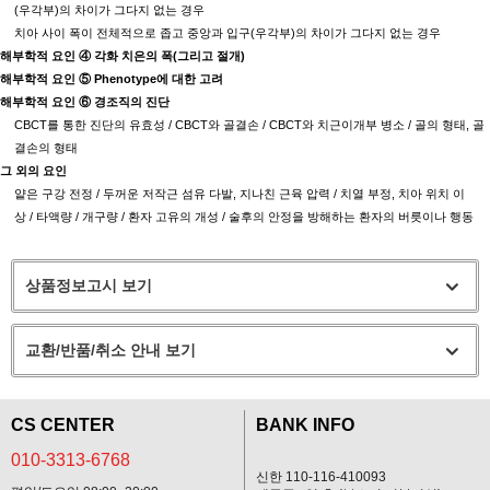
(
우각부
)
의 차이가 그다지 없는 경우
치아 사이 폭이 전체적으로 좁고 중앙과 입구
(
우각부
)
의 차이가 그다지 없는 경우
해부학적 요인
④
각화 치은의 폭
(
그리고 절개
)
해부학적 요인
⑤
Phenotype
에 대한 고려
해부학적 요인
⑥
경조직의 진단
CBCT
를 통한 진단의 유효성
/ CBCT
와 골결손
/ CBCT
와 치근이개부 병소
/
골의 형태
,
골
결손의 형태
그 외의 요인
얕은 구강 전정
/
두꺼운 저작근 섬유 다발
,
지나친 근육 압력
/
치열 부정
,
치아 위치 이
상
/
타액량
/
개구량
/
환자 고유의 개성
/
술후의 안정을 방해하는 환자의 버릇이나 행동
상품정보고시 보기
교환/반품/취소 안내 보기
CS CENTER
BANK INFO
010-3313-6768
신한 110-116-410093