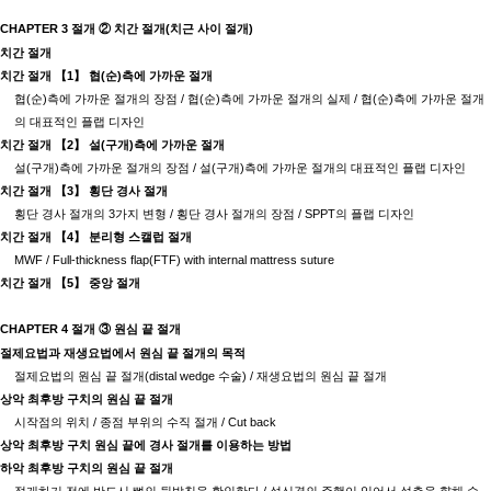
CHAPTER 3
절개
②
치간 절개
(
치근 사이 절개
)
치간 절개
치간 절개
【
1
】
협
(
순
)
측에 가까운 절개
협
(
순
)
측에 가까운 절개의 장점
/
협
(
순
)
측에 가까운 절개의 실제
/
협
(
순
)
측에 가까운 절개
의 대표적인 플랩 디자인
치간 절개
【
2
】
설
(
구개
)
측에 가까운 절개
설
(
구개
)
측에 가까운 절개의 장점
/
설
(
구개
)
측에 가까운 절개의 대표적인 플랩 디자인
치간 절개
【
3
】
횡단 경사 절개
횡단 경사 절개의
3
가지 변형
/
횡단 경사 절개의 장점
/ SPPT
의 플랩 디자인
치간 절개
【
4
】
분리형 스캘럽 절개
MWF / Full-thickness flap(FTF) with internal mattress suture
치간 절개
【
5
】
중앙 절개
CHAPTER 4
절개
③
원심 끝 절개
절제요법과 재생요법에서 원심 끝 절개의 목적
절제요법의 원심 끝 절개
(distal wedge
수술
) /
재생요법의 원심 끝 절개
상악 최후방 구치의 원심 끝 절개
시작점의 위치
/
종점 부위의 수직 절개
/ Cut back
상악 최후방 구치 원심 끝에 경사 절개를 이용하는 방법
하악 최후방 구치의 원심 끝 절개