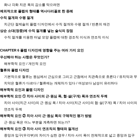
화나 각화 치은 폭의 감소를 막으려면
예외적으로 플랩의 형태를 역사다리꼴로 한 증례
수직 절개와 수평 절개
치근단 절제술의 플랩 디자인에서 수직 절개와 수평 절개
/
반흔의 재건
상순 소대
(
정중
)
에 수직 절개를 넣는 술식의 장점
수직 절개를 이용한 터널 모양 플랩에 대한 경조직 이식과 연조직 이식
CHAPTER 6
플랩 디자인에 영향을 주는 여러 가지 요인
우선해야 하는 사항은 무엇인가
?
해부학적 요인
/
개인적 요인
혈류와 플랩 디자인
기본적으로 혈류는 원심에서 근심으로 그리고 근첨에서 치관측으로 흐른다
/
유치악과 무
치악은 혈류가 다르다
/
혈류에는 개체차가 있다
/
여성보다 남성이 유리하다
해부학적 요인과 플랩 디자인
해부학적 요인
①
치아 사이의 근
·
원심 폭
,
협
·
설
(
구개
)
폭과 연조직 두께
치아 사이
(
치근 사이
)
의 근
·
원심 폭
/
치아 사이
(
치근 사이
)
의 협
·
설
(
구개
)
폭
/
치아 사이의
연조직 두께
해부학적 요인
②
치아 사이 근
·
원심 폭의 구체적인 평가 방법
근
·
원심 폭은 어느 부분을 계측하면 되는가
?
해부학적 요인
③
치아 사이 연조직의 형태와 절개선
중앙과 입구
(
우각부
)
의 차이가 심한 경우
/
치아 사이 폭이 전체적으로 넓고 중앙과 입구