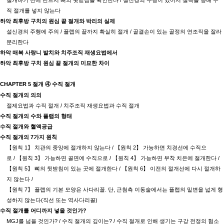
절개하기 전에 반드시 뼈의 뒷받침을 확인한다
/
설신경의 주행이 있어서 설측을 향해 수
직 절개를 넣지 않는다
하악 최후방 구치의 원심 끝 절개와 박리의 실제
설신경의 주행에 주의
/
플랩의 끝까지 확실히 절개
/
골결손이 있는 골정의 연조직을 잘라
분리한다
하악 매복 사랑니 발치와 치주조직 재생요법에서
하악 최후방 구치 원심 끝 절개의 미묘한 차이
CHAPTER 5
절개
④
수직 절개
수직 절개의 의의
절제요법과 수직 절개
/
치주조직 재생요법과 수직 절개
수직 절개의 수와 플랩의 형태
수직 절개와 혈액공급
수직 절개의
7
가지 원칙
【
원칙
1
】
치관의 중앙에 절개하지 않는다
/
【
원칙
2
】
가능하면 치경선에 수직으
로
/
【
원칙
3
】
가능하면 골면에 수직으로
/
【
원칙
4
】
가능하면 부착 치은에 절개한다
/
【
원칙
5
】
뼈의 뒷받침이 있는 곳에 절개한다
/
【
원칙
6
】
이전의 절개선에 다시 절개하
지 않는다
/
【
원칙
7
】
플랩의 기본 모양은 사다리꼴
.
단
,
근첨측 이동술에서는 플랩의 밑변을 넓게 형
성하지 않는다
(
직선 또는 역사다리꼴
)
수직 절개를 어디까지 넣을 것인가
?
MGJ
를 넘을 것인가
? /
수직 절개의 깊이는
? /
수직 절개로 인해 생기는 구강 전정의 협소