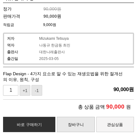
정가
90,000원
판매가격
90,000
원
적립금
9,000원
저자
Mizukami Tetsuya
역자
나동규 한금동 최진
출판사
대한나래출판사
출간일
2025-03-05
Flap Design - 4가지 요소로 알 수 있는 재생요법을 위한 절개선
의 이유, 원칙, 구성
90,000
원
+1
-1
90,000
총 상품 금액
원
바로 구매하기
장바구니
관심상품