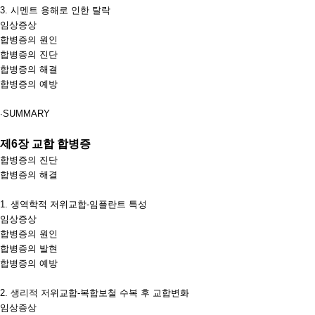
3.
시멘트 용해로 인한 탈락
임상증상
합병증의 원인
합병증의 진단
합병증의 해결
합병증의 예방
∙
SUMMARY
제
6
장 교합 합병증
합병증의 진단
합병증의 해결
1.
생역학적 저위교합
-
임플란트 특성
임상증상
합병증의 원인
합병증의 발현
합병증의 예방
2.
생리적 저위교합
-
복합보철 수복 후 교합변화
임상증상