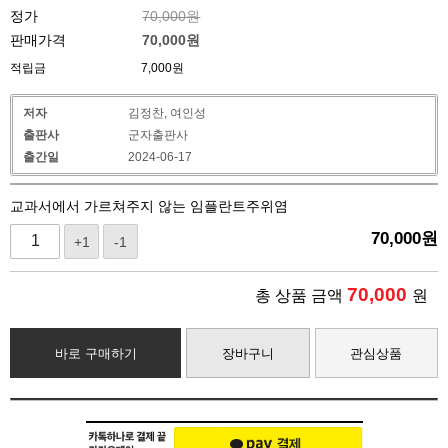
정가
70,000원
판매가격
70,000
원
적립금
7,000원
저자
김정찬, 여인성
출판사
군자출판사
출간일
2024-06-17
교과서에서 가르쳐주지 않는 임플란트주위염
70,000
원
+1
-1
70,000
총 상품 금액
원
바로 구매하기
장바구니
관심상품