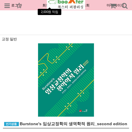
로그인
회원가입
주문조회
마이페이지
2,000원 적립
교정 일반
Burstone's 임상교정학의 생역학적 원리_second edition