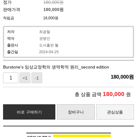
정가
180,000원
판매가격
180,000
원
적립금
18,000원
저자
최광철
역자
권병인
출판사
도서출판 웰
출간일
2024-04-25
Burstone's 임상교정학의 생역학적 원리_second edition
180,000
원
+1
-1
180,000
총 상품 금액
원
바로 구매하기
장바구니
관심상품